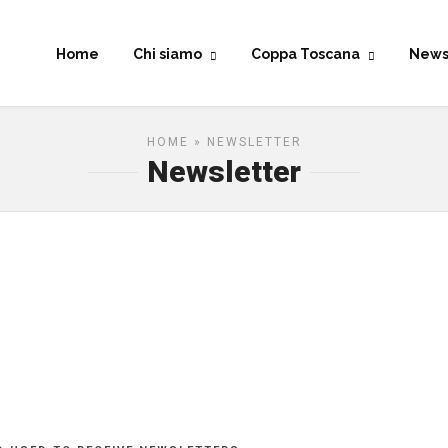
Home
Chi siamo
Coppa Toscana
New
HOME
» NEWSLETTER
Newsletter