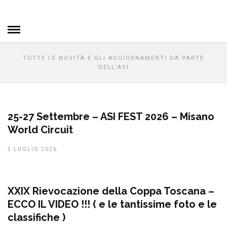
HOME
» NOTIZIE ASI
notizie ASI
TUTTE LE NOVITÀ E GLI AGGIORNAMENTI DA PARTE
DELL’ASI
25-27 Settembre – ASI FEST 2026 – Misano
World Circuit
5 LUGLIO 2026
XXIX Rievocazione della Coppa Toscana –
ECCO IL VIDEO !!! ( e le tantissime foto e le
classifiche )