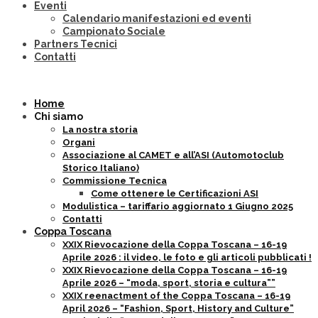
Eventi
Calendario manifestazioni ed eventi
Campionato Sociale
Partners Tecnici
Contatti
Home
Chi siamo
La nostra storia
Organi
Associazione al CAMET e all’ASI (Automotoclub
Storico Italiano)
Commissione Tecnica
Come ottenere le Certificazioni ASI
Modulistica – tariffario aggiornato 1 Giugno 2025
Contatti
Coppa Toscana
XXIX Rievocazione della Coppa Toscana – 16-19
Aprile 2026 : il video, le foto e gli articoli pubblicati !
XXIX Rievocazione della Coppa Toscana – 16-19
Aprile 2026 – “moda, sport, storia e cultura””
XXIX reenactment of the Coppa Toscana – 16-19
April 2026 – “Fashion, Sport, History and Culture”