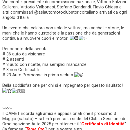
Viceconte, presidente di commissione nazionale, Vittorio Falzoni
Gallerani, Vittorio Valbonesi, Stefano Bendandi, Flavio Chiesa e
altri commissari @asiautomotoclubstoricoitaliano arrivati da ogni
angolo d’Italia
Un evento che celebra non solo le vetture, ma anche le storie, le
mani che le hanno custodite e la passione che da generazioni
continua a muovere cuori e motori
Resoconto della seduta:
# 36 auto da visionare
# 2 assenti
# 8 auto con ricette, ma semplici mancanze
# 3 non Certificabili
# 23 Auto Promosse in prima seduta
Bella soddisfazione per chi si è impegnato per questo risultato!
>>>>
Il CAMET ricorda agli amici e appassionati che il prossimo 3
Maggio (sabato) – si terrà presso la sede del Club la Sessione di
Omologazione Auto 2025 per ottenere il “
Certificato di Identità
”
(la famosa “
Targa Oro
“) per le vostre auto.