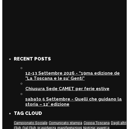
RECENT POSTS
12-13 Settembre 2026 - “19ma edizione de
"La Toscana e le su’ Genti”
Chiusura Sede CAMET per ferie estive
sabato 5 Settembre - Quelli che guidano la
storia – 12° edizione
TAG CLOUD
Campionato Sociale
Comunicato stampa
Coppa Toscana
Dagli altri
Club
Dal Club
In evidenza
manifestazioni
Notizie, eventi e