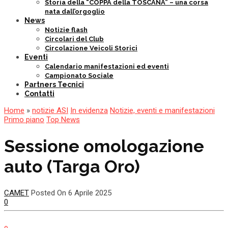
Storia della “COPPA della TOSCANA” – una corsa
nata dall’orgoglio
News
Notizie flash
Circolari del Club
Circolazione Veicoli Storici
Eventi
Calendario manifestazioni ed eventi
Campionato Sociale
Partners Tecnici
Contatti
Home
»
notizie ASI
In evidenza
Notizie, eventi e manifestazioni
Primo piano
Top News
Sessione omologazione
auto (Targa Oro)
CAMET
Posted On 6 Aprile 2025
0