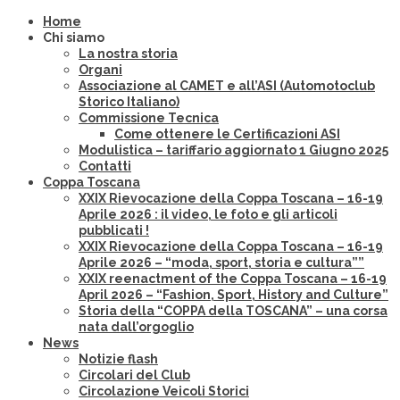
Home
Chi siamo
La nostra storia
Organi
Associazione al CAMET e all’ASI (Automotoclub
Storico Italiano)
Commissione Tecnica
Come ottenere le Certificazioni ASI
Modulistica – tariffario aggiornato 1 Giugno 2025
Contatti
Coppa Toscana
XXIX Rievocazione della Coppa Toscana – 16-19
Aprile 2026 : il video, le foto e gli articoli
pubblicati !
XXIX Rievocazione della Coppa Toscana – 16-19
Aprile 2026 – “moda, sport, storia e cultura””
XXIX reenactment of the Coppa Toscana – 16-19
April 2026 – “Fashion, Sport, History and Culture”
Storia della “COPPA della TOSCANA” – una corsa
nata dall’orgoglio
News
Notizie flash
Circolari del Club
Circolazione Veicoli Storici