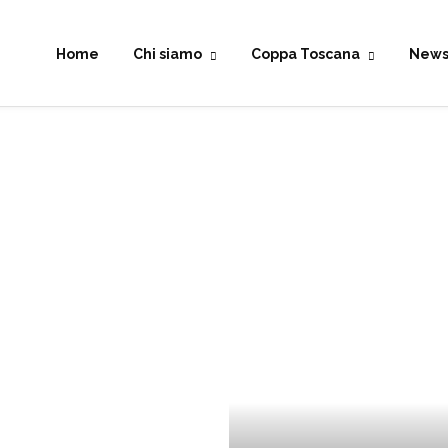
Home
Chi siamo
Coppa Toscana
New
e “Lo Spino” offerta gratuitamente ai Soci del CAMET co
izione del “Rally Impruneta Historic” inserito nel calen
deo, tutte le foto e le classifiche !
ET " dal 1996 - le foto !!!