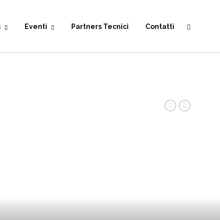
s
Eventi
Partners Tecnici
Contatti
n possibilità di pranzo a Chiusi della Verna
Pr
Ne
dario TRC (Tuscan Racing Club).
ev
xt