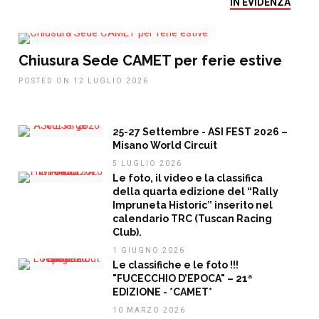
IN EVIDENZA
Chiusura Sede CAMET per ferie estive
POSTED ON 12 LUGLIO 2026
25-27 Settembre - ASI FEST 2026 –
Misano World Circuit
5 LUGLIO 2026
Le foto, il video e la classifica
della quarta edizione del “Rally
Impruneta Historic” inserito nel
calendario TRC (Tuscan Racing
Club).
1 GIUGNO 2026
Le classifiche e le foto !!!
"FUCECCHIO D’EPOCA" – 21ª
EDIZIONE - *CAMET*
10 MARZO 2026