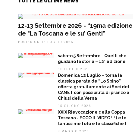
TUTTE LE ULTIME NEWS
12-13 Settembre 2026 - “19ma edizione
de "La Toscana e le su’ Genti”
POSTED ON 13 LUGLIO 2026
sabato 5 Settembre - Quelli che
guidano la storia – 12° edizione
10 LUGLIO 2026
Domenica 12 Luglio – torna la
classica parata de “Lo Spino”
offerta gratuitamente ai Soci del
CAMET con possibilità di pranzo a
Chiusi della Verna
15 GIUGNO 2026
XXIX Rievocazione della Coppa
Toscana - ECCO IL VIDEO !!! ( e le
tantissime foto e le classifiche )
9 MAGGIO 2026