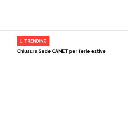
TRENDING
Chiusura Sede CAMET per ferie estive
Domenica 12 Luglio – torna la classica parata d
Le foto, il video e la classifica della quarta ed
Per la via Francigena - domenica 24 Maggio - il vi
6 Gennaio 2026 - "la Befana del Vigile Urbano CAM