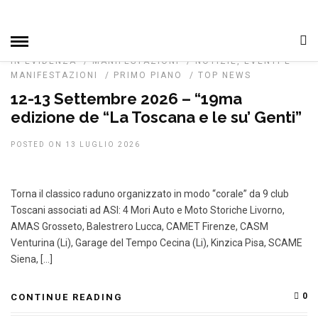
IN EVIDENZA
/
MANIFESTAZIONI
/
NOTIZIE, EVENTI E
MANIFESTAZIONI
/
PRIMO PIANO
/
TOP NEWS
12-13 Settembre 2026 – “19ma
edizione de “La Toscana e le su’ Genti”
POSTED ON 13 LUGLIO 2026
Torna il classico raduno organizzato in modo “corale” da 9 club
Toscani associati ad ASI: 4 Mori Auto e Moto Storiche Livorno,
AMAS Grosseto, Balestrero Lucca, CAMET Firenze, CASM
Venturina (Li), Garage del Tempo Cecina (Li), Kinzica Pisa, SCAME
Siena, […]
0
CONTINUE READING