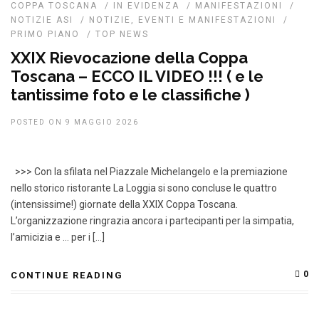
COPPA TOSCANA
/
IN EVIDENZA
/
MANIFESTAZIONI
/
NOTIZIE ASI
/
NOTIZIE, EVENTI E MANIFESTAZIONI
/
PRIMO PIANO
/
TOP NEWS
XXIX Rievocazione della Coppa
Toscana – ECCO IL VIDEO !!! ( e le
tantissime foto e le classifiche )
POSTED ON 9 MAGGIO 2026
>>> Con la sfilata nel Piazzale Michelangelo e la premiazione
nello storico ristorante La Loggia si sono concluse le quattro
(intensissime!) giornate della XXIX Coppa Toscana.
L’organizzazione ringrazia ancora i partecipanti per la simpatia,
l’amicizia e … per i […]
0
CONTINUE READING