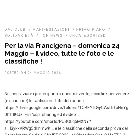
DAL CLUB
/
MANIFESTAZIONI
/
PRIMO PIANO
/
SOLIDARIETÀ
/
TOP NEWS
/
UNCATEGORIZED
Per la via Francigena – domenica 24
Maggio – il video, tutte le foto e le
classifiche !
POSTED ON 24 MAGGIO 2026
Nel ringraziare i partecipanti a questo evento, ecco link per vedere
(e scaricare) le tantissime foto del raduno
https://drive.google.com/drive/folders/1OBEYfGvj4tAsfhToHeYg
0l1htlGJzLFm?usp=sharing ed il video
https://youtube.com/shorts/PUBQLq5MXNY?
si=I3ykxVRWg5dImmwK … e le classifiche della seconda prova del