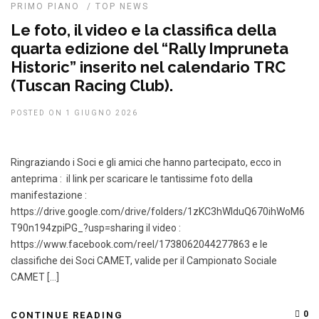
PRIMO PIANO
/
TOP NEWS
Le foto, il video e la classifica della
quarta edizione del “Rally Impruneta
Historic” inserito nel calendario TRC
(Tuscan Racing Club).
POSTED ON 1 GIUGNO 2026
Ringraziando i Soci e gli amici che hanno partecipato, ecco in
anteprima : il link per scaricare le tantissime foto della
manifestazione :
https://drive.google.com/drive/folders/1zKC3hWlduQ670ihWoM6
T90n194zpiPG_?usp=sharing il video :
https://www.facebook.com/reel/1738062044277863 e le
classifiche dei Soci CAMET, valide per il Campionato Sociale
CAMET […]
0
CONTINUE READING