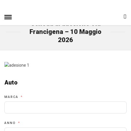
HOME
» SCHEDA DI ADESIONE VIA FRANCIGENA – 10
MAGGIO 2026
Scheda di adesione Via
Francigena – 10 Maggio
2026
Auto
MARCA
ANNO