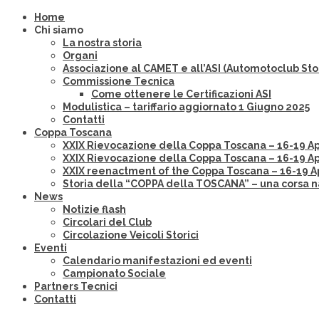
Home
Chi siamo
La nostra storia
Organi
Associazione al CAMET e all’ASI (Automotoclub Stor
Commissione Tecnica
Come ottenere le Certificazioni ASI
Modulistica – tariffario aggiornato 1 Giugno 2025
Contatti
Coppa Toscana
XXIX Rievocazione della Coppa Toscana – 16-19 Aprile
XXIX Rievocazione della Coppa Toscana – 16-19 Apr
XXIX reenactment of the Coppa Toscana – 16-19 Apr
Storia della “COPPA della TOSCANA” – una corsa n
News
Notizie flash
Circolari del Club
Circolazione Veicoli Storici
Eventi
Calendario manifestazioni ed eventi
Campionato Sociale
Partners Tecnici
Contatti