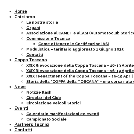
Home
Chi siamo
La nostra storia
Organi
Associazione al CAMET e all’ASI (Automotoclub Storico
Commissione Tecnica
Come ottenere le Certificazioni ASI
Modulistica – tariffario aggiornato 1 Giugno 2025
Contatti
Coppa Toscana
XXIX Rievocazione della Coppa Toscana – 16-19 Aprile 202
XXIX Rievocazione della Coppa Toscana – 16-19 Aprile 
XXIX reenactment of the Coppa Toscana – 16-19 April 2
Storia della “COPPA della TOSCANA” – una corsa nata 
News
Notizie flash
Circolari del Club
Circolazione Veicoli Storici
Eventi
Calendario manifestazioni ed eventi
Campionato Sociale
Partners Tecnici
Contatti