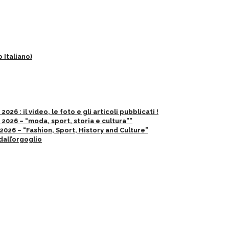
 Italiano)
6 : il video, le foto e gli articoli pubblicati !
2026 – “moda, sport, storia e cultura””
026 – “Fashion, Sport, History and Culture”
dall’orgoglio