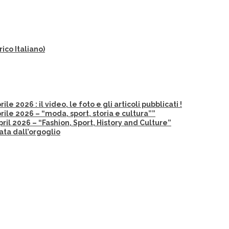
ico Italiano)
 2026 : il video, le foto e gli articoli pubblicati !
ile 2026 – “moda, sport, storia e cultura””
il 2026 – “Fashion, Sport, History and Culture”
ata dall’orgoglio