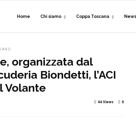
Home
Chi siamo
Coppa Toscana
New
PIANO
le, organizzata dal
deria Biondetti, l’ACI
el Volante
44 Views
0