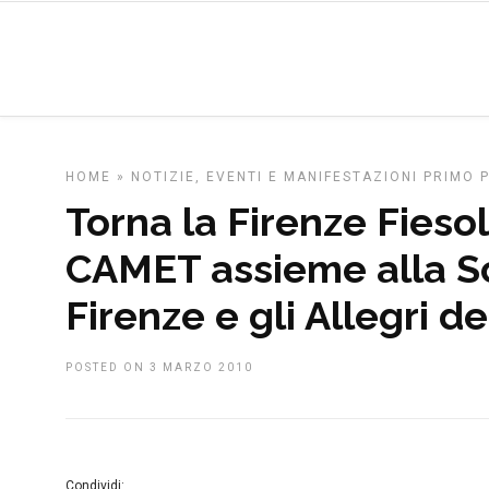
HOME
»
NOTIZIE, EVENTI E MANIFESTAZIONI
PRIMO 
Torna la Firenze Fieso
CAMET assieme alla Scu
Firenze e gli Allegri d
POSTED ON 3 MARZO 2010
Condividi: