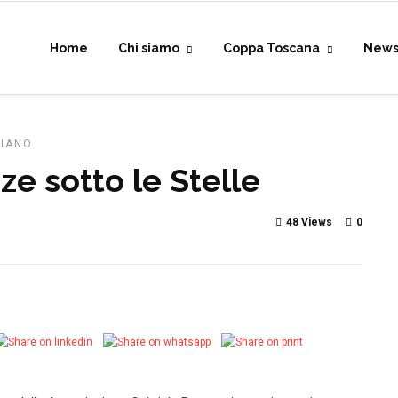
Home
Chi siamo
Coppa Toscana
New
PIANO
ze sotto le Stelle
48 Views
0