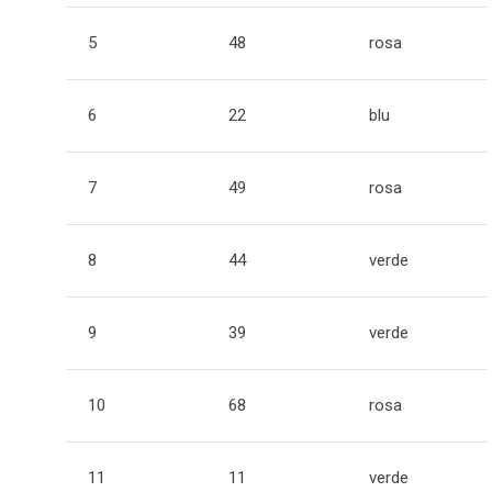
5
48
rosa
6
22
blu
7
49
rosa
8
44
verde
9
39
verde
10
68
rosa
11
11
verde