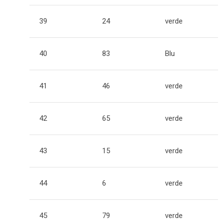
39
24
verde
40
83
Blu
41
46
verde
42
65
verde
43
15
verde
44
6
verde
45
79
verde