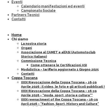
Eventi
Calendario manifestazioni ed eventi
Campionato Sociale
Partners Tecnici
Contatti
Home
Chi siamo
La nostra storia
Organi
Associazione al CAMET e all’ASI (Automotoclub
Storico Italiano)
Commissione Tecnica
Come ottenere le Certificazioni ASI
Modulistica – tariffario aggiornato 1 Giugno 2025
Contatti
Coppa Toscana
XXIX Rievocazione della Coppa Toscana – 16-19
Aprile 2026 : il video, le foto e gli articoli pubblicati !
XXIX Rievocazione della Coppa Toscana – 16-19
Aprile 2026 – “moda, sport, storia e cultura””
XXIX reenactment of the Coppa Toscana – 16-19
April 2026 – “Fashion, Sport, History and Culture”