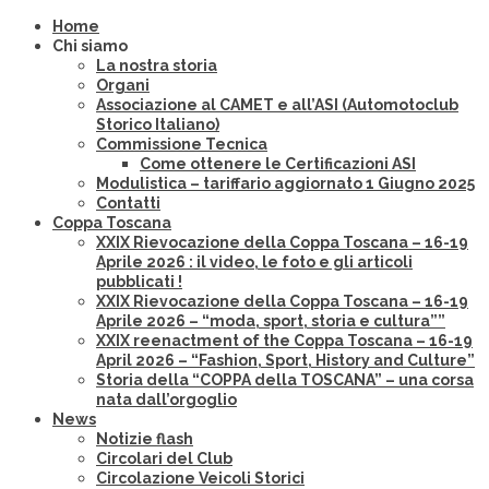
Home
Chi siamo
La nostra storia
Organi
Associazione al CAMET e all’ASI (Automotoclub
Storico Italiano)
Commissione Tecnica
Come ottenere le Certificazioni ASI
Modulistica – tariffario aggiornato 1 Giugno 2025
Contatti
Coppa Toscana
XXIX Rievocazione della Coppa Toscana – 16-19
Aprile 2026 : il video, le foto e gli articoli
pubblicati !
XXIX Rievocazione della Coppa Toscana – 16-19
Aprile 2026 – “moda, sport, storia e cultura””
XXIX reenactment of the Coppa Toscana – 16-19
April 2026 – “Fashion, Sport, History and Culture”
Storia della “COPPA della TOSCANA” – una corsa
nata dall’orgoglio
News
Notizie flash
Circolari del Club
Circolazione Veicoli Storici