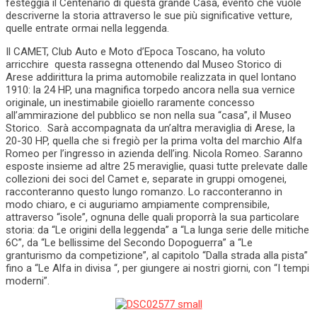
festeggia il Centenario di questa grande Casa, evento che vuole
descriverne la storia attraverso le sue più significative vetture,
quelle entrate ormai nella leggenda.
Il CAMET, Club Auto e Moto d’Epoca Toscano, ha voluto
arricchire questa rassegna ottenendo dal Museo Storico di
Arese addirittura la prima automobile realizzata in quel lontano
1910: la 24 HP, una magnifica torpedo ancora nella sua vernice
originale, un inestimabile gioiello raramente concesso
all’ammirazione del pubblico se non nella sua “casa”, il Museo
Storico. Sarà accompagnata da un’altra meraviglia di Arese, la
20-30 HP, quella che si fregiò per la prima volta del marchio Alfa
Romeo per l’ingresso in azienda dell’ing. Nicola Romeo. Saranno
esposte insieme ad altre 25 meraviglie, quasi tutte prelevate dalle
collezioni dei soci del Camet e, separate in gruppi omogenei,
racconteranno questo lungo romanzo. Lo racconteranno in
modo chiaro, e ci auguriamo ampiamente comprensibile,
attraverso “isole”, ognuna delle quali proporrà la sua particolare
storia: da “Le origini della leggenda” a “La lunga serie delle mitiche
6C”, da “Le bellissime del Secondo Dopoguerra” a “Le
granturismo da competizione”, al capitolo “Dalla strada alla pista”
fino a “Le Alfa in divisa “, per giungere ai nostri giorni, con “I tempi
moderni”.