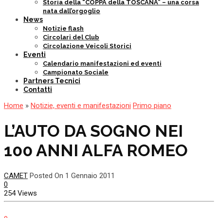
Storia della “COPPA della TOSCANA” – una corsa
nata dall’orgoglio
News
Notizie flash
Circolari del Club
Circolazione Veicoli Storici
Eventi
Calendario manifestazioni ed eventi
Campionato Sociale
Partners Tecnici
Contatti
Home
»
Notizie, eventi e manifestazioni
Primo piano
L’AUTO DA SOGNO NEI
100 ANNI ALFA ROMEO
CAMET
Posted On 1 Gennaio 2011
0
254 Views