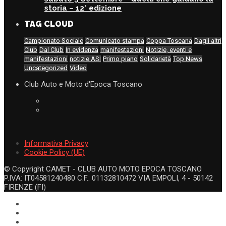
storia – 12° edizione
TAG CLOUD
Campionato Sociale
Comunicato stampa
Coppa Toscana
Dagli altri
Club
Dal Club
In evidenza
manifestazioni
Notizie, eventi e
manifestazioni
notizie ASI
Primo piano
Solidarietà
Top News
Uncategorized
Video
Club Auto e Moto d'Epoca Toscano
Informativa Privacy
Cookie Policy (UE)
© Copyright CAMET - CLUB AUTO MOTO EPOCA TOSCANO
P.IVA: IT04581240480 C.F.: 01132810472 VIA EMPOLI, 4 - 50142
FIRENZE (FI)