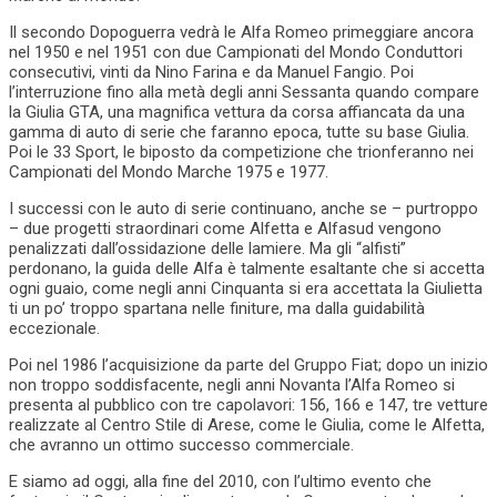
Il secondo Dopoguerra vedrà le Alfa Romeo primeggiare ancora
nel 1950 e nel 1951 con due Campionati del Mondo Conduttori
consecutivi, vinti da Nino Farina e da Manuel Fangio. Poi
l’interruzione fino alla metà degli anni Sessanta quando compare
la Giulia GTA, una magnifica vettura da corsa affiancata da una
gamma di auto di serie che faranno epoca, tutte su base Giulia.
Poi le 33 Sport, le biposto da competizione che trionferanno nei
Campionati del Mondo Marche 1975 e 1977.
I successi con le auto di serie continuano, anche se – purtroppo
– due progetti straordinari come Alfetta e Alfasud vengono
penalizzati dall’ossidazione delle lamiere. Ma gli “alfisti”
perdonano, la guida delle Alfa è talmente esaltante che si accetta
ogni guaio, come negli anni Cinquanta si era accettata la Giulietta
ti un po’ troppo spartana nelle finiture, ma dalla guidabilità
eccezionale.
Poi nel 1986 l’acquisizione da parte del Gruppo Fiat; dopo un inizio
non troppo soddisfacente, negli anni Novanta l’Alfa Romeo si
presenta al pubblico con tre capolavori: 156, 166 e 147, tre vetture
realizzate al Centro Stile di Arese, come le Giulia, come le Alfetta,
che avranno un ottimo successo commerciale.
E siamo ad oggi, alla fine del 2010, con l’ultimo evento che