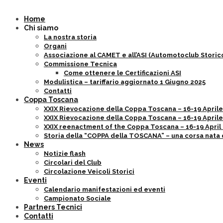
Home
Chi siamo
La nostra storia
Organi
Associazione al CAMET e all’ASI (Automotoclub Storico
Commissione Tecnica
Come ottenere le Certificazioni ASI
Modulistica – tariffario aggiornato 1 Giugno 2025
Contatti
Coppa Toscana
XXIX Rievocazione della Coppa Toscana – 16-19 Aprile 202
XXIX Rievocazione della Coppa Toscana – 16-19 Aprile 
XXIX reenactment of the Coppa Toscana – 16-19 April 2
Storia della “COPPA della TOSCANA” – una corsa nata 
News
Notizie flash
Circolari del Club
Circolazione Veicoli Storici
Eventi
Calendario manifestazioni ed eventi
Campionato Sociale
Partners Tecnici
Contatti