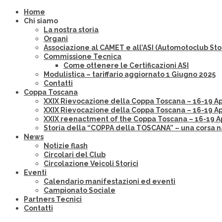
Home
Chi siamo
La nostra storia
Organi
Associazione al CAMET e all’ASI (Automotoclub Stor
Commissione Tecnica
Come ottenere le Certificazioni ASI
Modulistica – tariffario aggiornato 1 Giugno 2025
Contatti
Coppa Toscana
XXIX Rievocazione della Coppa Toscana – 16-19 Aprile
XXIX Rievocazione della Coppa Toscana – 16-19 Apr
XXIX reenactment of the Coppa Toscana – 16-19 Apr
Storia della “COPPA della TOSCANA” – una corsa n
News
Notizie flash
Circolari del Club
Circolazione Veicoli Storici
Eventi
Calendario manifestazioni ed eventi
Campionato Sociale
Partners Tecnici
Contatti