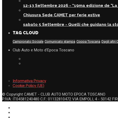
12-13 Settembre 2026 - “19ma edizione de "La 
Chiusura Sede CAMET per ferie estive
sabato 5 Settembre - Quelli che guidano la sto
TAG CLOUD
Campionato Sociale
Comunicato stampa
Coppa Toscana
Dagli altri 
Club Auto e Moto d'Epoca Toscano
Informativa Privacy
Cookie Policy (UE)
© Copyright CAMET - CLUB AUTO MOTO EPOCA TOSCANO
P.IVA: IT04581240480 C.F.: 01132810472 VIA EMPOLI, 4 - 50142 FIR