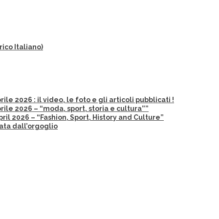
ico Italiano)
 2026 : il video, le foto e gli articoli pubblicati !
ile 2026 – “moda, sport, storia e cultura””
il 2026 – “Fashion, Sport, History and Culture”
ata dall’orgoglio