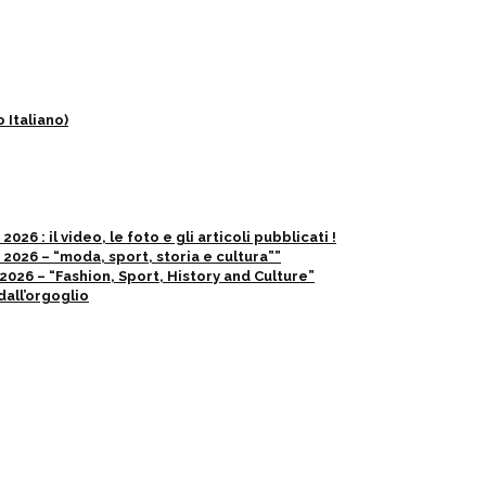
 Italiano)
6 : il video, le foto e gli articoli pubblicati !
2026 – “moda, sport, storia e cultura””
026 – “Fashion, Sport, History and Culture”
dall’orgoglio