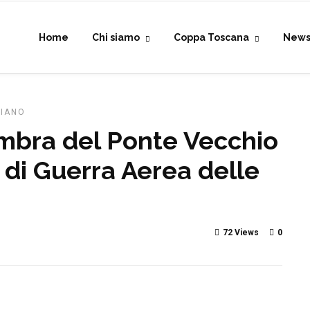
Home
Chi siamo
Coppa Toscana
New
PIANO
Ombra del Ponte Vecchio
a di Guerra Aerea delle
72 Views
0