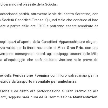
olgeranno nel piazzale della Scuola.
tecipanti partirà, attraverso le vie del centro fiorentino, con
Società Canottieri Firenze. Qui, nel viale che conduce al loro
poste a partire dalle ore 19.00 e potranno essere ammirate da
gli spazi all’aperto della Canottieri. Apparecchiature eleganti
zza valido per la finale nazionale di
Miss
Gran Prix
, con una
 verranno consegnati i ricordi agli equipaggi toscani delle Mille
ze
all’equipaggio che sarà risultato vincitore nelle prove del
he della
Fondazione Foemina
con il loro salvadanaio
per la
ubatrice da trasporto neonatale per ambulanza
.
ersona
e da diritto alla partecipazione al Gran Premio ed alla
ipanti, seppure
sarà cura della Commissione Manifestazioni