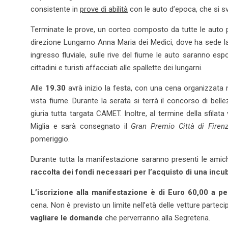
consistente in
prove di abilità
con le auto d’epoca, che si sv
Terminate le prove, un corteo composto da tutte le auto par
direzione Lungarno Anna Maria dei Medici, dove ha sede la 
ingresso fluviale, sulle rive del fiume le auto saranno es
cittadini e turisti affacciati alle spallette dei lungarni.
Alle
19.30
avrà inizio la festa, con una cena organizzata ne
vista fiume. Durante la serata si terrà il concorso di belle
giuria tutta targata CAMET. Inoltre, al termine della sfilata
Miglia e sarà consegnato il
Gran Premio Città di Firen
pomeriggio.
Durante tutta la manifestazione saranno presenti le amic
raccolta dei fondi necessari per l’acquisto di una inc
L’iscrizione alla manifestazione è di Euro 60,00 a p
cena. Non è previsto un limite nell’età delle vetture partec
vagliare le domande
che perverranno alla Segreteria.