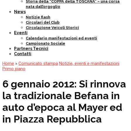
Storia della “COPPA della TOSCANA” – una corsa
nata dall’orgoglio
News
Notizie flash
Circolari del Club
Circolazione Veicoli Storici
Eventi
Calendario manifestazioni ed eventi
Campionato Sociale
Partners Tecnici
Contatti
Home
»
Comunicato stampa
Notizie, eventi e manifestazioni
Primo piano
6 gennaio 2012: Si rinnova
la tradizionale Befana in
auto d’epoca al Mayer ed
in Piazza Repubblica