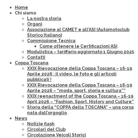
Home
Chi siamo
La nostra storia
Organi
Associazione al CAMET e all’ASI (Automotoclub
Storico Italiano)
Commissione Tecnica
Come ottenere le Certificazioni ASI
Modulistica – tariffario aggiornato 1 Giugno 2025
Contatti
Coppa Toscana
XXIX Rievocazione della Coppa Toscana – 16-19
Aprile 2026 : il video, le foto e gli articoli
pubblicati !
XXIX Rievocazione della Coppa Toscana – 16-19
Aprile 2026 – “moda, sport, storia e cultura””
XXIX reenactment of the Coppa Toscana – 16-19
April 2026 – “Fashion, Sport, History and Culture”
Storia della “COPPA della TOSCANA” – una corsa
nata dall’orgoglio
News
Notizie flash
Circolari del Club
Circolazione Veicoli Storici