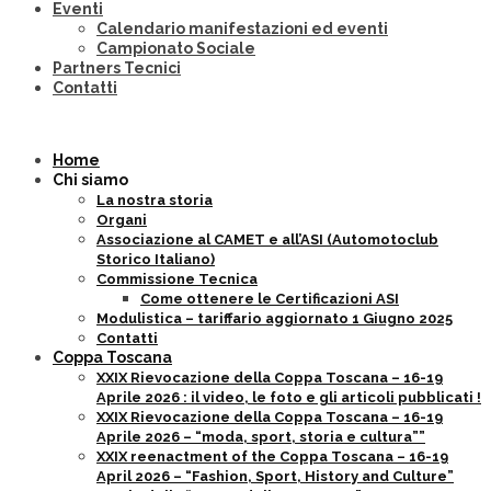
Eventi
Calendario manifestazioni ed eventi
Campionato Sociale
Partners Tecnici
Contatti
Home
Chi siamo
La nostra storia
Organi
Associazione al CAMET e all’ASI (Automotoclub
Storico Italiano)
Commissione Tecnica
Come ottenere le Certificazioni ASI
Modulistica – tariffario aggiornato 1 Giugno 2025
Contatti
Coppa Toscana
XXIX Rievocazione della Coppa Toscana – 16-19
Aprile 2026 : il video, le foto e gli articoli pubblicati !
XXIX Rievocazione della Coppa Toscana – 16-19
Aprile 2026 – “moda, sport, storia e cultura””
XXIX reenactment of the Coppa Toscana – 16-19
April 2026 – “Fashion, Sport, History and Culture”