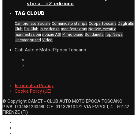
storia – 12° edizione
TAG CLOUD
Campionato Sociale
Comunicato stampa
Coppa Toscana
Dagli altri
Club
Dal Club
In evidenza
manifestazioni
Notizie, eventi e
manifestazioni
notizie ASI
Primo piano
Solidarietà
Top News
Uncategorized
Video
Club Auto e Moto d'Epoca Toscano
Informativa Privacy
Cookie Policy (UE)
© Copyright CAMET - CLUB AUTO MOTO EPOCA TOSCANO
P.IVA: IT04581240480 C.F.: 01132810472 VIA EMPOLI, 4 - 50142
FIRENZE (FI)