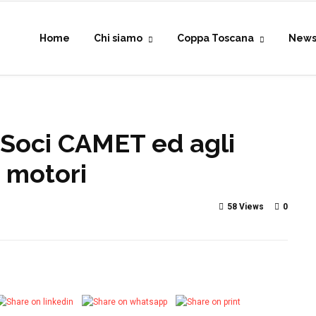
Home
Chi siamo
Coppa Toscana
New
 Soci CAMET ed agli
i motori
58 Views
0