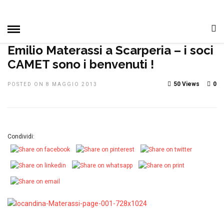
HOME
»
MANIFESTAZIONI
NOTIZIE, EVENTI E
MANIFESTAZIONI
PRIMO PIANO
Emilio Materassi a Scarperia – i soci
CAMET sono i benvenuti !
50 Views
0
POSTED ON 8 MAGGIO 2013
Condividi: