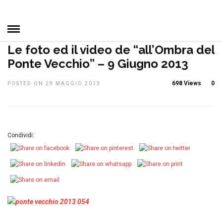
HOME
»
DAL CLUB
IN EVIDENZA
MANIFESTAZIONI
PRIMO
PIANO
Le foto ed il video de “all’Ombra del
Ponte Vecchio” – 9 Giugno 2013
698 Views
0
POSTED ON 29 MAGGIO 2013
Condividi: