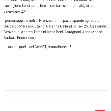
Toscana Tumori) distribuirà circa 6.000 copie (vendute per
raccogliere fondi per la loro importantissima attività) di un
calendario 2014.
I personaggi più noti di Firenze stanno partecipando agli scatti
(Riccardo Marasco, Staino, Caterina Bellandi di Taxi 25, Alessandro
Benvenuti, Andrea Torricini, Katia Beni, Antognoni, Anna Meacci,
Barbara Enrichi ecc.).
Le auto … quelle del CAMET, naturalmente !