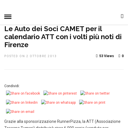
HOME
»
DAL CLUB
NOTIZIE, EVENTI E MANIFESTAZIONI
PRIMO PIANO
Le Auto dei Soci CAMET per il
calendario ATT con i volti più noti di
Firenze
53 Views
0
POSTED ON 2 OTTOBRE 2013
Condividi:
Grazie alla sponsorizzazione RunnerPizza, la ATT (Associazione