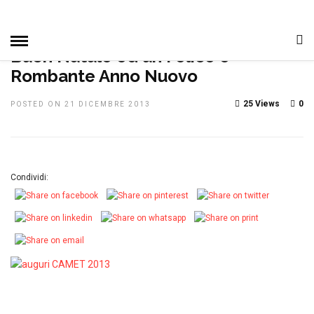
HOME
»
IN EVIDENZA
Buon Natale ed un Felice e
Rombante Anno Nuovo
25 Views
0
POSTED ON 21 DICEMBRE 2013
Condividi: