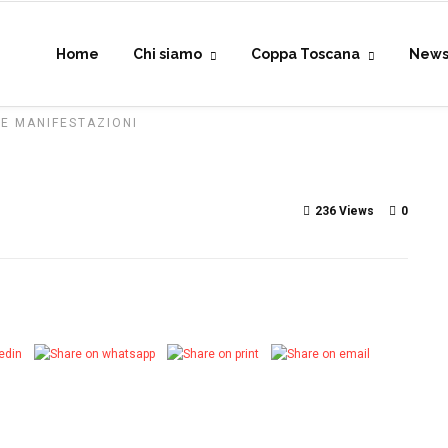
Home
Chi siamo
Coppa Toscana
New
 E MANIFESTAZIONI
236 Views
0