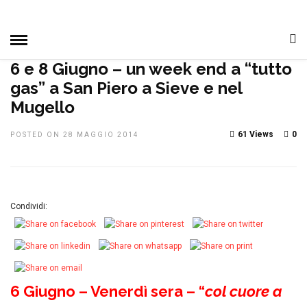
HOME
»
CAMPIONATO SOCIALE
IN EVIDENZA
MANIFESTAZIONI
PRIMO PIANO
6 e 8 Giugno – un week end a “tutto
gas” a San Piero a Sieve e nel
Mugello
61 Views
0
POSTED ON 28 MAGGIO 2014
Condividi:
6 Giugno – Venerdì sera – “
col cuore a