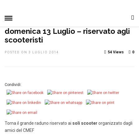
HOME
»
DAGLI ALTRI CLUB
MANIFESTAZIONI
NOTIZIE ASI
NOTIZIE, EVENTI E MANIFESTAZIONI
domenica 13 Luglio – riservato agli
scooteristi
54 Views
0
POSTED ON 3 LUGLIO 2014
Condividi:
Torna il grande raduno riservato ai
soli scooter
organizzato dagli
amici del CMEF