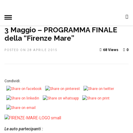
HOME
»
DAL CLUB
MANIFESTAZIONI
NOTIZIE, EVENTI E
MANIFESTAZIONI
PRIMO PIANO
3 Maggio – PROGRAMMA FINALE
della “Firenze Mare”
68 Views
0
POSTED ON 28 APRILE 2015
Condividi:
Le auto partecipanti :