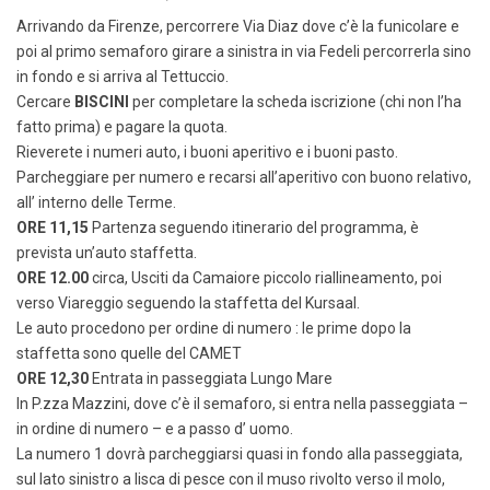
Arrivando da Firenze, percorrere Via Diaz dove c’è la funicolare e
poi al primo semaforo girare a sinistra in via Fedeli percorrerla sino
in fondo e si arriva al Tettuccio.
Cercare
BISCINI
per completare la scheda iscrizione (chi non l’ha
fatto prima) e pagare la quota.
Rieverete i numeri auto, i buoni aperitivo e i buoni pasto.
Parcheggiare per numero e recarsi all’aperitivo con buono relativo,
all’ interno delle Terme.
ORE 11,15
Partenza seguendo itinerario del programma, è
prevista un’auto staffetta.
ORE 12.00
circa, Usciti da Camaiore piccolo riallineamento, poi
verso Viareggio seguendo la staffetta del Kursaal.
Le auto procedono per ordine di numero : le prime dopo la
staffetta sono quelle del CAMET
ORE 12,30
Entrata in passeggiata Lungo Mare
In P.zza Mazzini, dove c’è il semaforo, si entra nella passeggiata –
in ordine di numero – e a passo d’ uomo.
La numero 1 dovrà parcheggiarsi quasi in fondo alla passeggiata,
sul lato sinistro a lisca di pesce con il muso rivolto verso il molo,