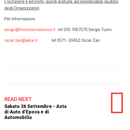
L’iscrizione è ad invito, quindi gratuita, ad insindacabile giudizio
degli Organizzatori
.
Per informazioni
sergio@motorismostorico.it
tel 335 7067575 Sergio Turini
oscar.zari@alice.it
tel 0571- 20452 Oscar Zari
READ NEXT
Sabato 26 Settembre - Asta
di Auto d’Epoca e di
Automobilia