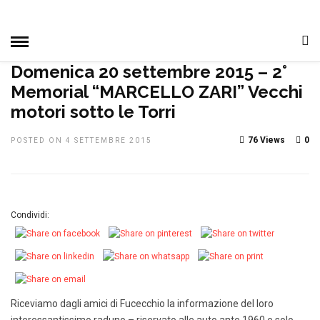
HOME
»
DAGLI ALTRI CLUB
IN EVIDENZA
NOTIZIE, EVENTI
E MANIFESTAZIONI
Domenica 20 settembre 2015 – 2°
Memorial “MARCELLO ZARI” Vecchi
motori sotto le Torri
76 Views
0
POSTED ON 4 SETTEMBRE 2015
Condividi:
Riceviamo dagli amici di Fucecchio la informazione del loro