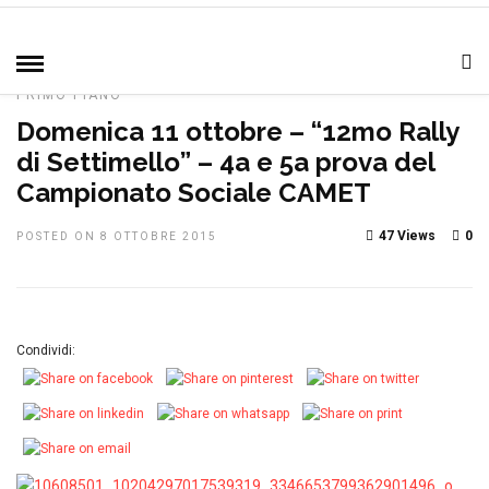
HOME
»
CAMPIONATO SOCIALE
DAL CLUB
IN EVIDENZA
MANIFESTAZIONI
NOTIZIE, EVENTI E MANIFESTAZIONI
PRIMO PIANO
Domenica 11 ottobre – “12mo Rally
di Settimello” – 4a e 5a prova del
Campionato Sociale CAMET
47 Views
0
POSTED ON 8 OTTOBRE 2015
Condividi: