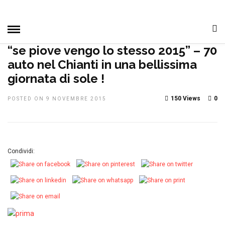
HOME
»
DAL CLUB
IN EVIDENZA
MANIFESTAZIONI
NOTIZIE, EVENTI E MANIFESTAZIONI
PRIMO PIANO
“se piove vengo lo stesso 2015” – 70
auto nel Chianti in una bellissima
giornata di sole !
150 Views
0
POSTED ON 9 NOVEMBRE 2015
Condividi: