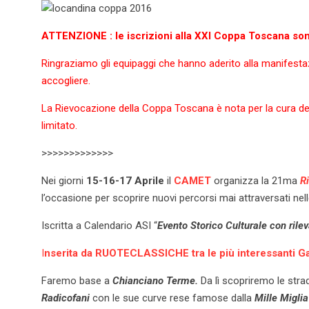
ATTENZIONE : le iscrizioni alla XXI Coppa Toscana so
Ringraziamo gli equipaggi che hanno aderito alla manifest
accogliere.
La Rievocazione della Coppa Toscana è nota per la cura de
limitato.
>>>>>>>>>>>>>
Nei giorni
15-16-17 Aprile
il
CAMET
organizza la 21ma
R
l’occasione per scoprire nuovi percorsi mai attraversati nel
Iscritta a Calendario ASI “
Evento Storico Culturale con rile
I
nserita da RUOTECLASSICHE tra le più interessanti Gar
Faremo base a
Chianciano Terme.
Da lì scopriremo le stra
Radicofani
con le sue curve rese famose dalla
Mille Migli