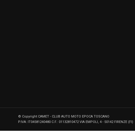
© Copyright CAMET - CLUB AUTO MOTO EPOCA TOSCANO
P.IVA: IT04581240480 C.F.: 01132810472 VIA EMPOLI, 4 - 50142 FIRENZE (FI)