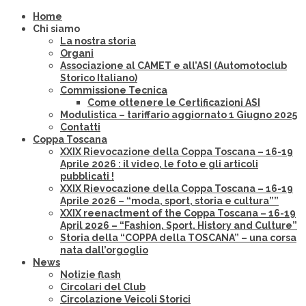
Home
Chi siamo
La nostra storia
Organi
Associazione al CAMET e all’ASI (Automotoclub
Storico Italiano)
Commissione Tecnica
Come ottenere le Certificazioni ASI
Modulistica – tariffario aggiornato 1 Giugno 2025
Contatti
Coppa Toscana
XXIX Rievocazione della Coppa Toscana – 16-19
Aprile 2026 : il video, le foto e gli articoli
pubblicati !
XXIX Rievocazione della Coppa Toscana – 16-19
Aprile 2026 – “moda, sport, storia e cultura””
XXIX reenactment of the Coppa Toscana – 16-19
April 2026 – “Fashion, Sport, History and Culture”
Storia della “COPPA della TOSCANA” – una corsa
nata dall’orgoglio
News
Notizie flash
Circolari del Club
Circolazione Veicoli Storici