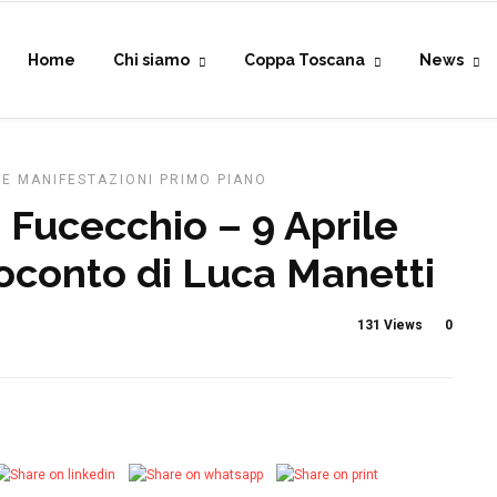
Home
Chi siamo
Coppa Toscana
News
 E MANIFESTAZIONI
PRIMO PIANO
 Fucecchio – 9 Aprile
esoconto di Luca Manetti
131 Views
0