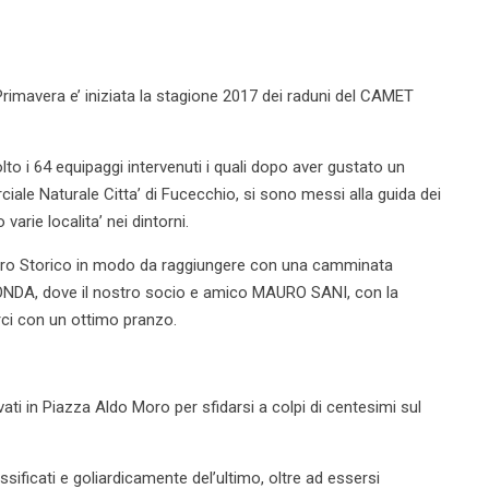
rimavera e’ iniziata la stagione 2017 dei raduni del CAMET
lto i 64 equipaggi intervenuti i quali dopo aver gustato un
ale Naturale Citta’ di Fucecchio, si sono messi alla guida dei
arie localita’ nei dintorni.
Centro Storico in modo da raggiungere con una camminata
MONDA, dove il nostro socio e amico MAURO SANI, con la
arci con un ottimo pranzo.
ovati in Piazza Aldo Moro per sfidarsi a colpi di centesimi sul
ssificati e goliardicamente del’ultimo, oltre ad essersi