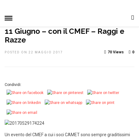
HOME
»
DAGLI ALTRI CLUB
DAL CLUB
IN EVIDENZA
NOTIZIE, EVENTI E MANIFESTAZIONI
11 Giugno – con il CMEF – Raggi e
Razze
70 Views
0
POSTED ON 22 MAGGIO 2017
Condividi:
Un evento del CMEF a cui i soci CAMET sono sempre graditissimi