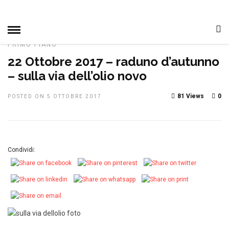
HOME
»
CAMPIONATO SOCIALE
DAL CLUB
IN EVIDENZA
MANIFESTAZIONI
NOTIZIE, EVENTI E MANIFESTAZIONI
PRIMO PIANO
22 Ottobre 2017 – raduno d’autunno
– sulla via dell’olio novo
81 Views
0
POSTED ON 5 OTTOBRE 2017
Condividi: