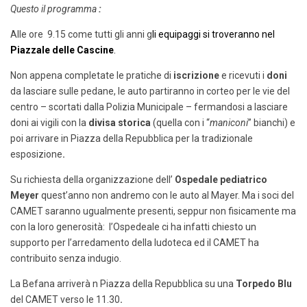
Questo il programma
:
Alle ore 9.15 come tutti gli anni g
li equipaggi si troveranno nel
Piazzale delle Cascine
.
Non appena completate le pratiche di
iscrizione
e ricevuti i
doni
da lasciare sulle pedane, le auto partiranno in corteo per le vie del
centro – scortati dalla Polizia Municipale – fermandosi a lasciare
doni ai vigili con la
divisa storica
(quella con i “
maniconi
” bianchi) e
poi arrivare in Piazza della Repubblica per la tradizionale
esposizione
.
Su richiesta della organizzazione dell’
Ospedale pediatrico
Meyer
quest’anno non andremo con le auto al Mayer. Ma i soci del
CAMET saranno ugualmente presenti, seppur non fisicamente ma
con la loro generosità: l’Ospedeale ci ha infatti chiesto un
supporto per l’arredamento della ludoteca ed il CAMET ha
contribuito senza indugio.
La Befana arriverà n Piazza della Repubblica su una
Torpedo Blu
del CAMET verso le 11.30
.