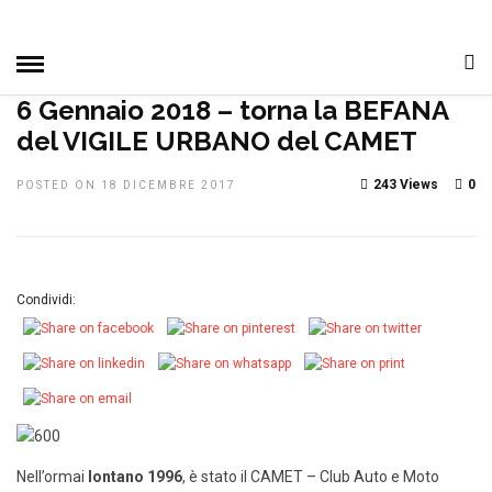
HOME
»
DAL CLUB
IN EVIDENZA
MANIFESTAZIONI
NOTIZIE, EVENTI E MANIFESTAZIONI
6 Gennaio 2018 – torna la BEFANA
del VIGILE URBANO del CAMET
243 Views
0
POSTED ON 18 DICEMBRE 2017
Condividi:
Nell’ormai
lontano 1996
, è stato il CAMET – Club Auto e Moto