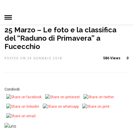
HOME
»
CAMPIONATO SOCIALE
DAL CLUB
IN EVIDENZA
MANIFESTAZIONI
NOTIZIE, EVENTI E MANIFESTAZIONI
25 Marzo – Le foto e la classifica
del “Raduno di Primavera” a
Fucecchio
586 Views
0
POSTED ON 24 GENNAIO 2018
Condividi: