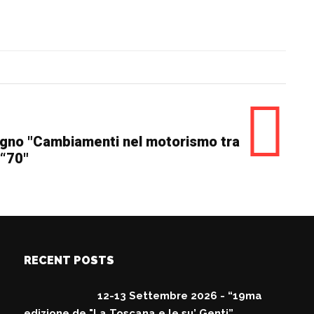
egno "Cambiamenti nel motorismo tra
 “70"
RECENT POSTS
12-13 Settembre 2026 - “19ma
edizione de "La Toscana e le su’ Genti”