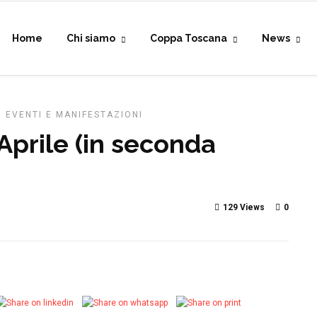
Home
Chi siamo
Coppa Toscana
News
, EVENTI E MANIFESTAZIONI
prile (in seconda
129 Views
0