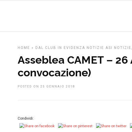
HOME
»
DAL CLUB
IN EVIDENZA
NOTIZIE ASI
NOTIZIE
Asseblea CAMET – 26 A
convocazione)
POSTED ON 25 GENNAIO 2018
Condividi: