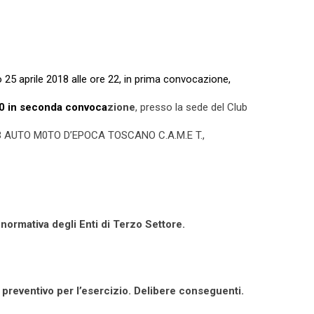
o 25 aprile 2018 alle ore 22, in prima convocazione,
00 in seconda convoca
zione
, presso la sede del Club
CLUB AUTO M0TO D’EPOCA TOSCANO C.A.M.E T.,
normativa degli Enti di Terzo Settore.
preventivo per l’esercizio.
Delibere conseguenti.