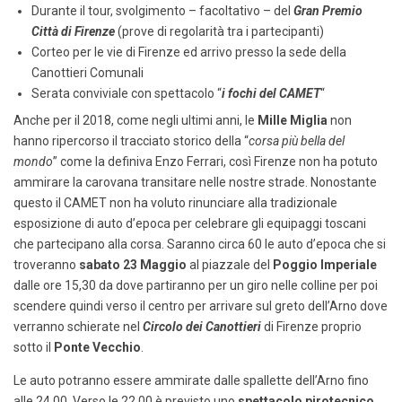
Durante il tour, svolgimento – facoltativo – del
Gran Premio
Città di Firenze
(prove di regolarità tra i partecipanti)
Corteo per le vie di Firenze ed arrivo presso la sede della
Canottieri Comunali
Serata conviviale con spettacolo “
i fochi del CAMET
“
Anche per il 2018, come negli ultimi anni, le
Mille Miglia
non
hanno ripercorso il tracciato storico della “
corsa più bella del
mondo
” come la definiva Enzo Ferrari, così Firenze non ha potuto
ammirare la carovana transitare nelle nostre strade. Nonostante
questo il CAMET non ha voluto rinunciare alla tradizionale
esposizione di auto d’epoca per celebrare gli equipaggi toscani
che partecipano alla corsa. Saranno circa 60 le auto d’epoca che si
troveranno
sabato 23 Maggio
al piazzale del
Poggio Imperiale
dalle ore 15,30 da dove partiranno per un giro nelle colline per poi
scendere quindi verso il centro per arrivare sul greto dell’Arno dove
verranno schierate nel
Circolo dei Canottieri
di Firenze proprio
sotto il
Ponte Vecchio
.
Le auto potranno essere ammirate dalle spallette dell’Arno fino
alle 24,00. Verso le 22,00 è previsto uno
spettacolo pirotecnico