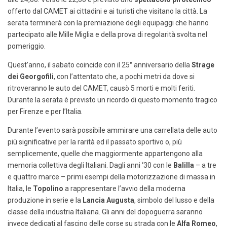
offerto dal CAMET ai cittadini e ai turisti che visitano la città. La
serata terminerà con la premiazione degli equipaggi che hanno
partecipato alle Mille Miglia e della prova di regolarità svolta nel
pomeriggio.
Quest’anno, il sabato coincide con il 25° anniversario della
Strage
dei Georgofili
, con l’attentato che, a pochi metri da dove si
ritroveranno le auto del CAMET, causò 5 morti e molti feriti.
Durante la serata è previsto un ricordo di questo momento tragico
per Firenze e per l’Italia.
Durante l’evento sarà possibile ammirare una carrellata delle auto
più significative per la rarità ed il passato sportivo o, più
semplicemente, quelle che maggiormente appartengono alla
memoria collettiva degli Italiani. Dagli anni ‘30 con le
Balilla
– a tre
e quattro marce – primi esempi della motorizzazione di massa in
Italia, le
Topolino
a rappresentare l’avvio della moderna
produzione in serie e la
Lancia Augusta
, simbolo del lusso e della
classe della industria Italiana. Gli anni del dopoguerra saranno
invece dedicati al fascino delle corse su strada con le
Alfa Romeo
,