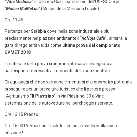
“
Villa Medicea”
di Cerreto Guidi, patrimonio dell’UNESCO e al
“
Museo MuMeLoc
” (Museo della Memoria Locale)
Ore 11:45
Partenza per
Stabbia
dove, nella zona industriale e più
precisamente nel piazzale antistante il “
noNoja Cafè
” , si terrà la
gara di regolarità valida come
ultima prova del campionato
CAMET 2018
.
Il materiale della prova cronometrata sarà consegnato ai
partecipanti interessati al momento della punzonatura.
Gli equipaggi che non vorranno cimentarsi al cronometro potranno
proseguire per un breve giro turistico che li porterà presso
l’Agriturismo
“Il Piastrino”
in via Piastrino, 30 a Vinci;
sistemazione delle autovetture nel parcheggio riservato.
Ore 13:15 Pranzo
Ore 15:00 Premiazioni e saluti … ed un arrivederci alla nona
edizione !