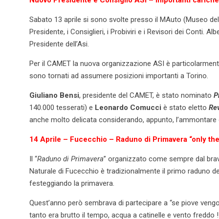
Sabato 13 aprile si sono svolte presso il MAuto (Museo dell’
Presidente, i Consiglieri, i Probiviri e i Revisori dei Conti. 
Presidente dell’Asi.
Per il CAMET la nuova organizzazione ASI è particolarment
sono tornati ad assumere posizioni importanti a Torino.
Giuliano Bensi
, presidente del CAMET, è stato nominato
P
140.000 tesserati) e
Leonardo Comucci
è stato eletto
Rev
anche molto delicata considerando, appunto, l’ammontare de
14 Aprile – Fucecchio – Raduno di Primavera “only the
Il “
Raduno di Primavera
” organizzato come sempre dal br
Naturale di Fucecchio è tradizionalmente il primo raduno de
festeggiando la primavera.
Quest’anno però sembrava di partecipare a “se piove vengo
tanto era brutto il tempo, acqua a catinelle e vento freddo !