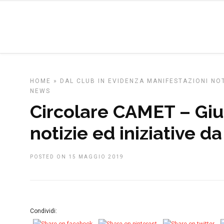
HOME
»
DAL CLUB
IN EVIDENZA
MANIFESTAZIONI
NOT
NEWS
Circolare CAMET – Giu
notizie ed iniziative d
POSTED ON 15 MAGGIO 2019
Condividi: