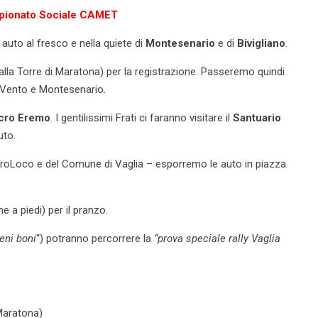
ampionato Sociale CAMET
auto al fresco e nella quiete di
Montesenario
e di
Bivigliano
.
 alla Torre di Maratona) per la registrazione. Passeremo quindi
l Vento e Montesenario.
cro Eremo
. I gentilissimi Frati ci faranno visitare il
Santuario
uto.
ProLoco e del Comune di Vaglia – esporremo le auto in piazza
 a piedi) per il pranzo.
reni boni
“) potranno percorrere la
“prova speciale rally Vaglia
 Maratona)