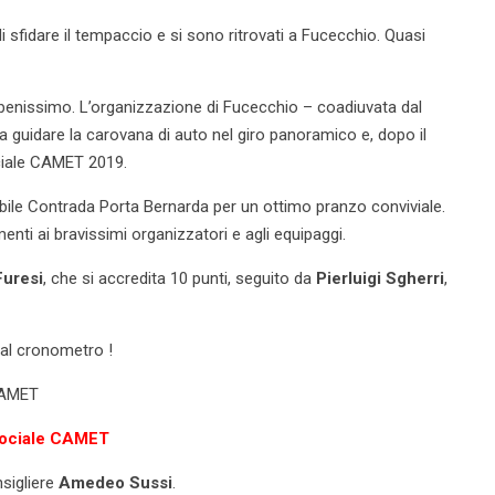
i sfidare il tempaccio e si sono ritrovati a Fucecchio. Quasi
 benissimo. L’organizzazione di Fucecchio – coadiuvata dal
 guidare la carovana di auto nel giro panoramico e, dopo il
ciale CAMET 2019.
lla Nobile Contrada Porta Bernarda per un ottimo pranzo conviviale.
enti ai bravissimi organizzatori e agli equipaggi.
Furesi
, che si accredita 10 punti, seguito da
Pierluigi Sgherri
,
 al cronometro !
 CAMET
 sociale CAMET
nsigliere
Amedeo Sussi
.