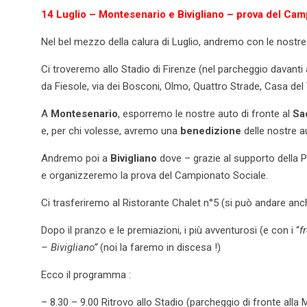
14 Luglio – Montesenario e Bivigliano – prova del C
Nel bel mezzo della calura di Luglio, andremo con le nostre 
Ci troveremo allo Stadio di Firenze (nel parcheggio davanti
da Fiesole, via dei Bosconi, Olmo, Quattro Strade, Casa de
A
Montesenario
, esporremo le nostre auto di fronte al
Sa
e, per chi volesse, avremo una
benedizione
delle nostre a
Andremo poi a
Bivigliano
dove – grazie al supporto della 
e organizzeremo la prova del Campionato Sociale.
Ci trasferiremo al Ristorante Chalet n°5 (si può andare anche
Dopo il pranzo e le premiazioni, i più avventurosi (e con i “
f
– Bivigliano”
(noi la faremo in discesa !)
Ecco il programma :
– 8.30 – 9.00 Ritrovo allo Stadio (parcheggio di fronte alla