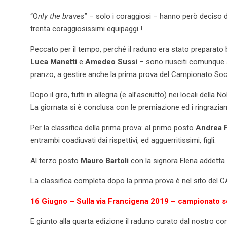
“O
nly the braves
” – solo i coraggiosi – hanno però deciso d
trenta coraggiosissimi equipaggi !
Peccato per il tempo, perché il raduno era stato preparato
Luca Manetti
e
Amedeo Sussi
– sono riusciti comunque a
pranzo, a gestire anche la prima prova del Campionato So
Dopo il giro, tutti in allegria (e all’asciutto) nei locali de
La giornata si è conclusa con le premiazione ed i ringraziam
Per la classifica della prima prova: al primo posto
Andrea 
entrambi coadiuvati dai rispettivi, ed agguerritissimi, figli.
Al terzo posto
Mauro Bartoli
con la signora Elena addetta
La classifica completa dopo la prima prova è nel sito del
16 Giugno – Sulla via Francigena 2019 – campionato
E giunto alla quarta edizione il raduno curato dal nostro co