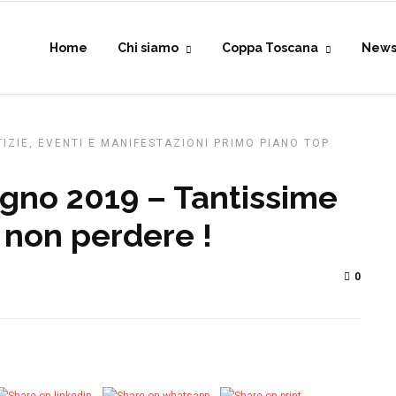
Home
Chi siamo
Coppa Toscana
New
IZIE, EVENTI E MANIFESTAZIONI
PRIMO PIANO
TOP
gno 2019 – Tantissime
a non perdere !
0