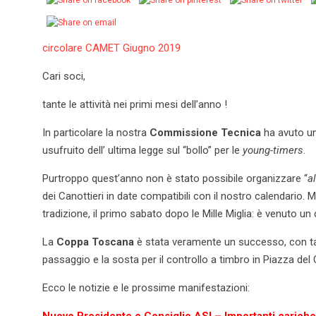
circolare CAMET Giugno 2019
Cari soci,
tante le attività nei primi mesi dell’anno !
In particolare la nostra
Commissione Tecnica
ha avuto un
usufruito dell’ ultima legge sul “bollo” per le
young-timers
.
Purtroppo quest’anno non è stato possibile organizzare “
a
dei Canottieri in date compatibili con il nostro calendario
tradizione, il primo sabato dopo le Mille Miglia: è venuto un d
La
Coppa Toscana
è stata veramente un successo, con tante
passaggio e la sosta per il controllo a timbro in Piazza de
Ecco le notizie e le prossime manifestazioni:
Nuovo Presidente e Consiglio ASI – Importanti carich