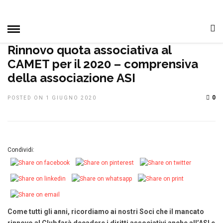
HOME
»
DAL CLUB
IN EVIDENZA
NOTIZIE ASI
NOTIZIE,
EVENTI E MANIFESTAZIONI
PRIMO PIANO
TOP NEWS
Rinnovo quota associativa al
CAMET per il 2020 – comprensiva
della associazione ASI
0
POSTED ON 1 GIUGNO 2020
Condividi:
Come tutti gli anni, ricordiamo ai nostri Soci che il mancato