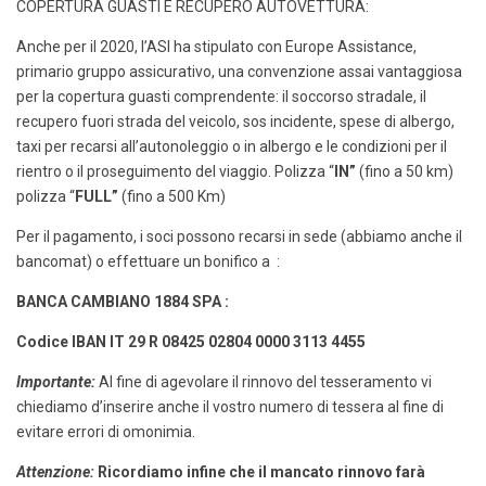
COPERTURA GUASTI E RECUPERO AUTOVETTURA:
Anche per il 2020, l’ASI ha stipulato con Europe Assistance,
primario gruppo assicurativo, una convenzione assai vantaggiosa
per la copertura guasti comprendente: il soccorso stradale, il
recupero fuori strada del veicolo, sos incidente, spese di albergo,
taxi per recarsi all’autonoleggio o in albergo e le condizioni per il
rientro o il proseguimento del viaggio. Polizza “
IN”
(fino a 50 km)
polizza “
FULL”
(fino a 500 Km)
Per il pagamento, i soci possono recarsi in sede (abbiamo anche il
bancomat) o effettuare un bonifico a :
BANCA CAMBIANO 1884 SPA
:
Codice IBAN IT 29 R 08425 02804 0000 3113 4455
Importante:
Al fine di agevolare il rinnovo del tesseramento vi
chiediamo d’inserire anche il vostro numero di tessera al fine di
evitare errori di omonimia.
Attenzione:
Ricordiamo infine che il mancato rinnovo farà