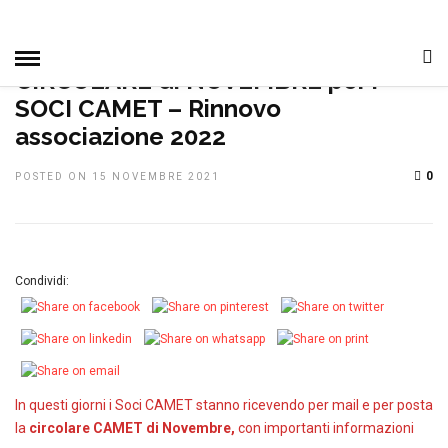
HOME
»
IN EVIDENZA
PRIMO PIANO
TOP NEWS
CIRCOLARE di NOVEMBRE per i
SOCI CAMET – Rinnovo
associazione 2022
0
POSTED ON 15 NOVEMBRE 2021
Condividi:
In questi giorni i Soci CAMET stanno ricevendo per mail e per posta
la
circolare CAMET di Novembre,
con importanti informazioni