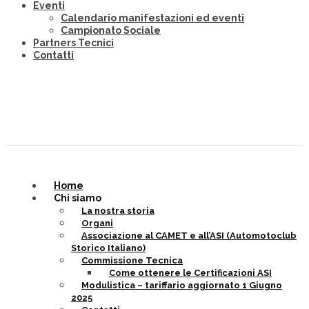
Eventi
Calendario manifestazioni ed eventi
Campionato Sociale
Partners Tecnici
Contatti
Home
Chi siamo
La nostra storia
Organi
Associazione al CAMET e all’ASI (Automotoclub
Storico Italiano)
Commissione Tecnica
Come ottenere le Certificazioni ASI
Modulistica – tariffario aggiornato 1 Giugno
2025