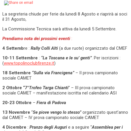
La segreteria chiude per ferie da lunedì 8 Agosto e riaprirà ai soci
il 31 Agosto,
La Commissione Tecnica sarà attiva da lunedì 5 Settembre.
Prendiamo nota dei prossimi eventi
:
4 Settemb
re :
Rally Colli Alti
(a due ruote) organizzato dal CMEF
10-11 Settembre
:
“La Toscana e le su’ genti”
. Per iscrizioni :
(
www.topolinoclubfirenze.it
)
18 Settembre
“Sulla via Francigena”
– II prova campionato
sociale CAMET
2 Ottobre “
7°Trofeo Targa Chianti
” – III prova campionato
sociale CAMET – manifestazione iscritta nel calendario ASI
20-23 Ottobre
–
Fiera di Padova
13 Novembre
“
Se piove vengo lo stesso”
organizzato quest’anno
dal CAMET – IV prova campionato sociale CAMET
4 Dicembre
:
Pranzo degli Auguri
e a seguire “
Assemblea per i