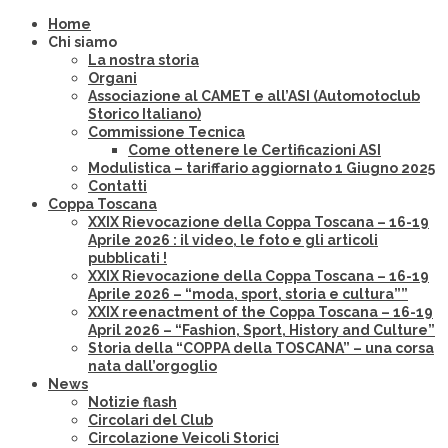
Home
Chi siamo
La nostra storia
Organi
Associazione al CAMET e all’ASI (Automotoclub
Storico Italiano)
Commissione Tecnica
Come ottenere le Certificazioni ASI
Modulistica – tariffario aggiornato 1 Giugno 2025
Contatti
Coppa Toscana
XXIX Rievocazione della Coppa Toscana – 16-19
Aprile 2026 : il video, le foto e gli articoli
pubblicati !
XXIX Rievocazione della Coppa Toscana – 16-19
Aprile 2026 – “moda, sport, storia e cultura””
XXIX reenactment of the Coppa Toscana – 16-19
April 2026 – “Fashion, Sport, History and Culture”
Storia della “COPPA della TOSCANA” – una corsa
nata dall’orgoglio
News
Notizie flash
Circolari del Club
Circolazione Veicoli Storici