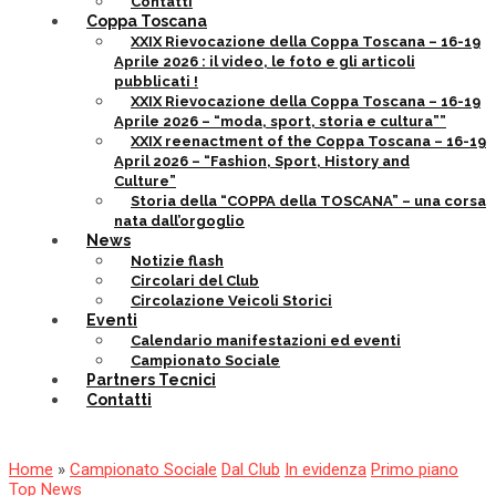
Contatti
Coppa Toscana
XXIX Rievocazione della Coppa Toscana – 16-19
Aprile 2026 : il video, le foto e gli articoli
pubblicati !
XXIX Rievocazione della Coppa Toscana – 16-19
Aprile 2026 – “moda, sport, storia e cultura””
XXIX reenactment of the Coppa Toscana – 16-19
April 2026 – “Fashion, Sport, History and
Culture”
Storia della “COPPA della TOSCANA” – una corsa
nata dall’orgoglio
News
Notizie flash
Circolari del Club
Circolazione Veicoli Storici
Eventi
Calendario manifestazioni ed eventi
Campionato Sociale
Partners Tecnici
Contatti
Home
»
Campionato Sociale
Dal Club
In evidenza
Primo piano
Top News