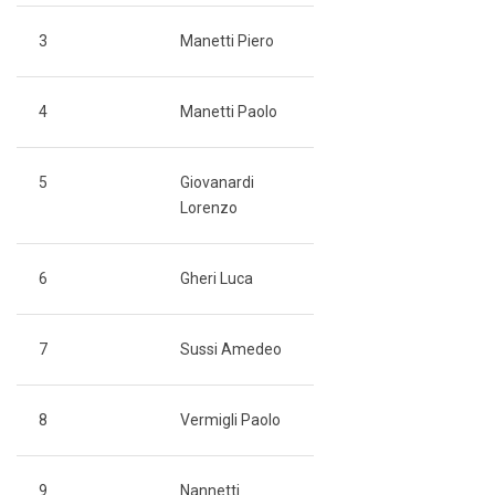
3
Manetti Piero
4
Manetti Paolo
5
Giovanardi
Lorenzo
6
Gheri Luca
7
Sussi Amedeo
8
Vermigli Paolo
9
Nannetti