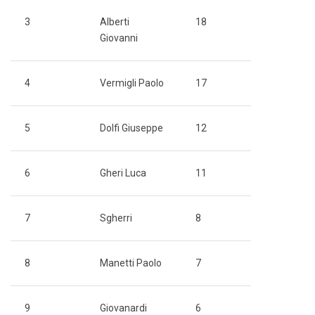
3
Alberti
18
Giovanni
4
Vermigli Paolo
17
5
Dolfi Giuseppe
12
6
Gheri Luca
11
7
Sgherri
8
8
Manetti Paolo
7
9
Giovanardi
6