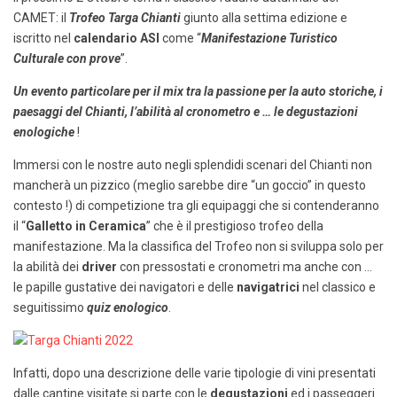
CAMET: il
Trofeo
Targa Chianti
giunto alla settima edizione e
iscritto nel
calendario ASI
come “
Manifestazione Turistico
Culturale con prove
”.
Un evento particolare per il mix tra la passione per la auto storiche, i
paesaggi del Chianti, l’abilità al cronometro e … le degustazioni
enologiche
!
Immersi con le nostre auto negli splendidi scenari del Chianti non
mancherà un pizzico (meglio sarebbe dire “un goccio” in questo
contesto !) di competizione tra gli equipaggi che si contenderanno
il “
Galletto in Ceramica
” che è il prestigioso trofeo della
manifestazione. Ma la classifica del Trofeo non si sviluppa solo per
la abilità dei
driver
con pressostati e cronometri ma anche con …
le papille gustative dei navigatori e delle
navigatrici
nel classico e
seguitissimo
quiz enologico
.
Infatti, dopo una descrizione delle varie tipologie di vini presentati
dalle cantine visitate si parte con le
degustazioni
ed i passeggeri