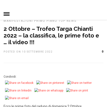
HOME
»
CAMPIONATO SOCIALE
DAL CLUB
IN EVIDENZA
MANIFESTAZIONI
NOTIZIE ASI
NOTIZIE, EVENTI E
MANIFESTAZIONI
PRIMO PIANO
TOP NEWS
2 Ottobre – Trofeo Targa Chianti
2022 – la classifica, le prime foto e
… il video !!!
0
POSTED ON 10 SETTEMBRE 2022
Condividi:
Ecco le prime foto del raduno di domenica 2 Ottobre