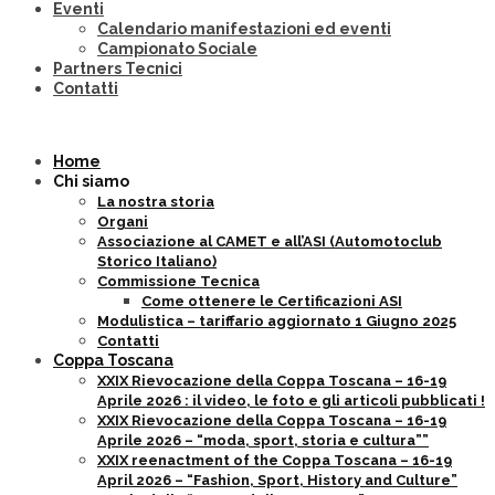
Eventi
Calendario manifestazioni ed eventi
Campionato Sociale
Partners Tecnici
Contatti
Home
Chi siamo
La nostra storia
Organi
Associazione al CAMET e all’ASI (Automotoclub
Storico Italiano)
Commissione Tecnica
Come ottenere le Certificazioni ASI
Modulistica – tariffario aggiornato 1 Giugno 2025
Contatti
Coppa Toscana
XXIX Rievocazione della Coppa Toscana – 16-19
Aprile 2026 : il video, le foto e gli articoli pubblicati !
XXIX Rievocazione della Coppa Toscana – 16-19
Aprile 2026 – “moda, sport, storia e cultura””
XXIX reenactment of the Coppa Toscana – 16-19
April 2026 – “Fashion, Sport, History and Culture”