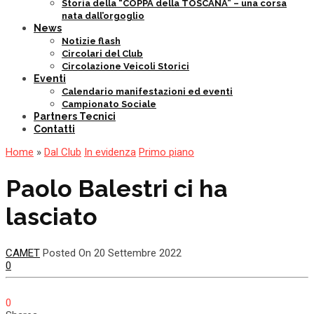
Storia della “COPPA della TOSCANA” – una corsa
nata dall’orgoglio
News
Notizie flash
Circolari del Club
Circolazione Veicoli Storici
Eventi
Calendario manifestazioni ed eventi
Campionato Sociale
Partners Tecnici
Contatti
Home
»
Dal Club
In evidenza
Primo piano
Paolo Balestri ci ha
lasciato
CAMET
Posted On 20 Settembre 2022
0
0