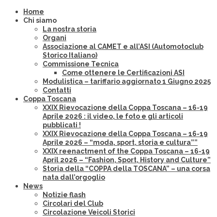
Home
Chi siamo
La nostra storia
Organi
Associazione al CAMET e all’ASI (Automotoclub
Storico Italiano)
Commissione Tecnica
Come ottenere le Certificazioni ASI
Modulistica – tariffario aggiornato 1 Giugno 2025
Contatti
Coppa Toscana
XXIX Rievocazione della Coppa Toscana – 16-19
Aprile 2026 : il video, le foto e gli articoli
pubblicati !
XXIX Rievocazione della Coppa Toscana – 16-19
Aprile 2026 – “moda, sport, storia e cultura””
XXIX reenactment of the Coppa Toscana – 16-19
April 2026 – “Fashion, Sport, History and Culture”
Storia della “COPPA della TOSCANA” – una corsa
nata dall’orgoglio
News
Notizie flash
Circolari del Club
Circolazione Veicoli Storici