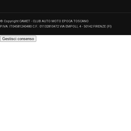
© Copyright CAMET - CLUB AUTO MOTO EPOCA TOSCANO
P.IVA: IT04581240480 C.F.: 01132810472 VIA EMPOLI, 4 - 50142 FIRENZE (FI)
Gestisci consenso