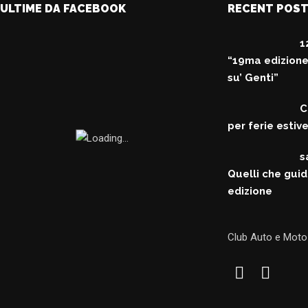
ULTIME DA FACEBOOK
RECENT POS
1
“19ma edizione
su’ Genti”
C
per ferie estiv
s
Quelli che guid
edizione
Club Auto e Mot