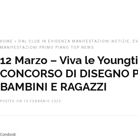
HOME
»
DAL CLUB
IN EVIDENZA
MANIFESTAZIONI
NOTIZIE, E
MANIFESTAZIONI
PRIMO PIANO
TOP NEWS
12 Marzo – Viva le Youngt
CONCORSO DI DISEGNO 
BAMBINI E RAGAZZI
POSTED ON 10 FEBBRAIO 2023
Condividi: