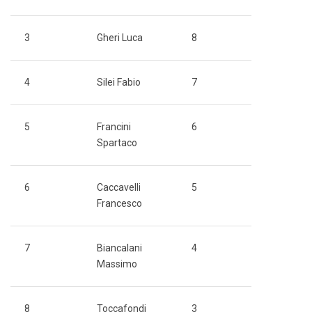
3
Gheri Luca
8
4
Silei Fabio
7
5
Francini
6
Spartaco
6
Caccavelli
5
Francesco
7
Biancalani
4
Massimo
8
Toccafondi
3