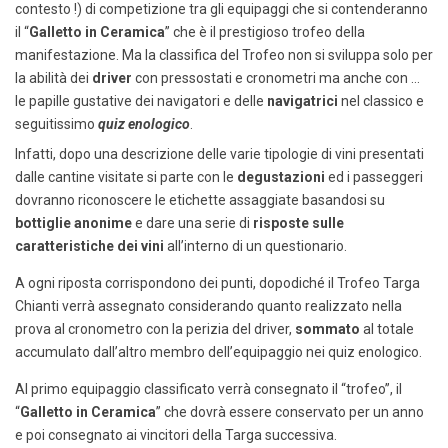
contesto !) di competizione tra gli equipaggi che si contenderanno
il “
Galletto in Ceramica
” che è il prestigioso trofeo della
manifestazione. Ma la classifica del Trofeo non si sviluppa solo per
la abilità dei
driver
con pressostati e cronometri ma anche con …
le papille gustative dei navigatori e delle
navigatrici
nel classico e
seguitissimo
quiz enologico
.
Infatti, dopo una descrizione delle varie tipologie di vini presentati
dalle cantine visitate si parte con le
degustazioni
ed i passeggeri
dovranno riconoscere le etichette assaggiate basandosi su
bottiglie anonime
e dare una serie di
risposte sulle
caratteristiche dei vini
all’interno di un questionario.
A ogni riposta corrispondono dei punti, dopodiché il Trofeo Targa
Chianti verrà assegnato considerando quanto realizzato nella
prova al cronometro con la perizia del driver,
sommato
al totale
accumulato dall’altro membro dell’equipaggio nei quiz enologico.
Al primo equipaggio classificato verrà consegnato il “trofeo”, il
“
Galletto in Ceramica
” che dovrà essere conservato per un anno
e poi consegnato ai vincitori della Targa successiva.