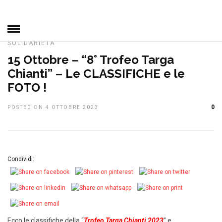
HOME
»
DAL CLUB
IN EVIDENZA
MANIFESTAZIONI
NOTIZIE, EVENTI E MANIFESTAZIONI
PRIMO PIANO
SOLIDARIETÀ
15 Ottobre – “8° Trofeo Targa
Chianti” – Le CLASSIFICHE e le
FOTO !
0
POSTED ON 4 OTTOBRE 2023
Condividi:
Ecco le classifiche della “
Trofeo Targa Chianti 2023
” e