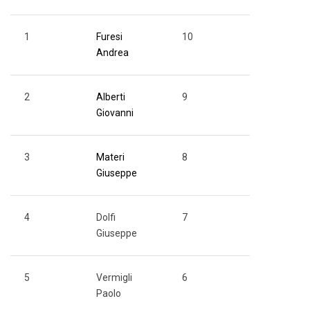
1
Furesi
10
Andrea
2
Alberti
9
Giovanni
3
Materi
8
Giuseppe
4
Dolfi
7
Giuseppe
5
Vermigli
6
Paolo