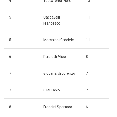
4
Toccafondi Piero
13
5
Caccavelli
11
Francesco
5
Marchiani Gabriele
11
6
Paioletti Alice
8
7
Giovanardi Lorenzo
7
7
Silei Fabio
7
8
Francini Spartaco
6