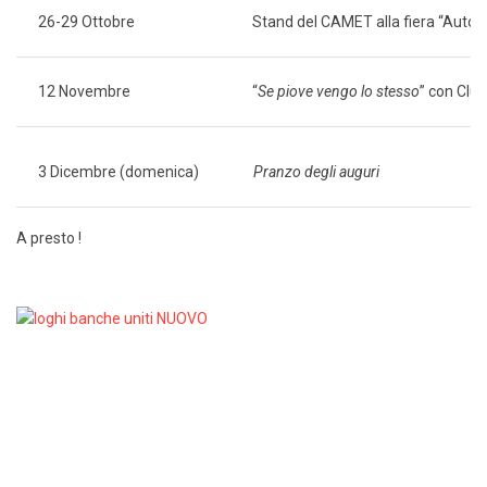
26-29 Ottobre
Stand del CAMET alla fiera “Auto 
12 Novembre
“
Se piove vengo lo stesso
” con Clu
3 Dicembre (domenica)
Pranzo degli auguri
A presto !