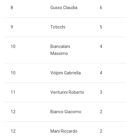
8
Gusso Claudia
6
9
Toticchi
5
10
Biancalani
4
Massimo
10
Volpini Gabriella
4
11
Venturini Roberto
3
12
Bianco Giacomo
2
12
Mani Riccardo
2