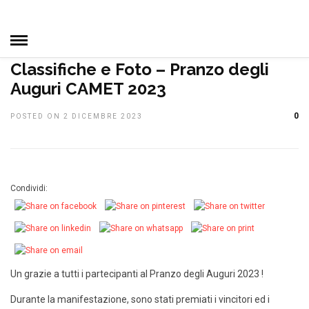
HOME
»
CAMPIONATO SOCIALE
DAL CLUB
IN EVIDENZA
MANIFESTAZIONI
PRIMO PIANO
TOP NEWS
Classifiche e Foto – Pranzo degli
Auguri CAMET 2023
0
POSTED ON 2 DICEMBRE 2023
Condividi:
Un grazie a tutti i partecipanti al Pranzo degli Auguri 2023 !
Durante la manifestazione, sono stati premiati i vincitori ed i