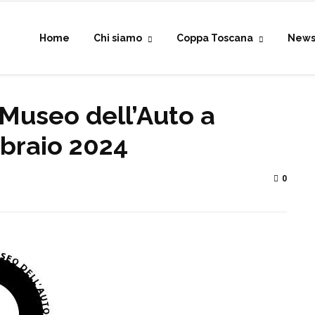
Home
Chi siamo
Coppa Toscana
New
 Museo dell’Auto a
bbraio 2024
0