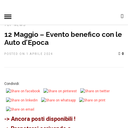
HOME
»
DAGLI ALTRI CLUB
MANIFESTAZIONI
NOTIZIE,
EVENTI E MANIFESTAZIONI
PRIMO PIANO
SOLIDARIETÀ
TOP NEWS
12 Maggio – Evento benefico con le
Auto d’Epoca
0
POSTED ON 1 APRILE 2024
Condividi:
-> Ancora posti disponibili !