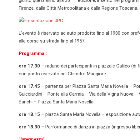
giunto quest’anno alla 36
edizione, inserito nel programm
Firenze, dalla Città Metropolitana e dalla Regione Toscana.
L’evento è riservato ad auto prodotte fino al 1980 con pref
alle corse su strada fino al 1957.
Programma :
ore 17.30
– raduno dei partecipanti in piazzale Galileo (di
con posto riservato nel Chiostro Maggiore.
ore 17.45
– partenza per Piazza Santa Maria Novella – P
Guicciardini – Ponte alla Carraia – Via della Vigna Nuova – V
Banchi – Piazza Santa Maria Novella.
ore 18.15
– piazza Santa Maria Novella – esposizione auto 
ore 18.30
– Performance di danza in piazza (ingresso libero
“
Intermezzo
”