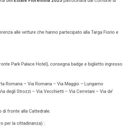
a dell’
Estate Fiorentina 2025
patrocinata dal Comune di
erenza alle vetture che hanno partecipato alla Targa Fiorio e
 fronte Park Palace Hotel), consegna badge e biglietto ingresso
orta Romana – Via Romana – Via Maggio – Lungarno
ia degli Strozzi – Via Vecchietti – Via Cerretani – Via de’
di fronte alla Cattedrale.
 per la cittadinanza) :