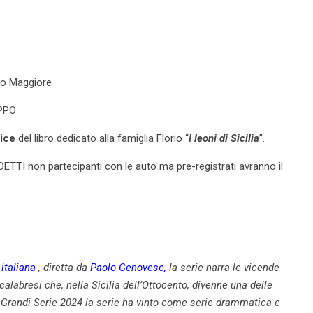
tro Maggiore
IPPO
rice
del libro dedicato alla famiglia Florio “
I leoni di Sicilia
”.
ETTI non partecipanti con le auto ma pre-registrati avranno il
 italiana
, diretta da
Paolo Genovese
,
la serie narra le vicende
 calabresi che, nella Sicilia dell’Ottocento, divenne una delle
 Grandi Serie 2024
la serie ha vinto come serie drammatica e