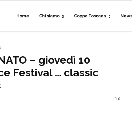
Home
Chi siamo
Coppa Toscana
New
NI
TO – giovedì 10
e Festival … classic
s
0