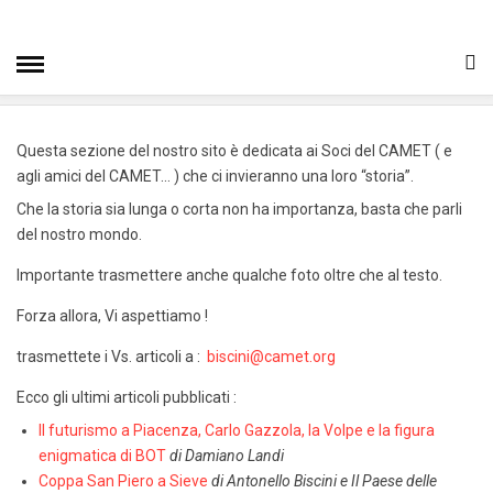
HOME
» I SOCI RACCONTANO
I Soci Raccontano
Questa sezione del nostro sito è dedicata ai Soci del CAMET ( e
agli amici del CAMET… ) che ci invieranno una loro “storia”.
Che la storia sia lunga o corta non ha importanza, basta che parli
del nostro mondo.
Importante trasmettere anche qualche foto oltre che al testo.
Forza allora, Vi aspettiamo !
trasmettete i Vs. articoli a :
biscini@camet.org
Ecco gli ultimi articoli pubblicati :
Il futurismo a Piacenza, Carlo Gazzola, la Volpe e la figura
enigmatica di BOT
di Damiano Landi
Coppa San Piero a Sieve
di Antonello Biscini e Il Paese delle