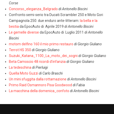
Corse
Concorso_eleganza_Belgrado
di Antonello Biscini
Confronto semi-serio tra Ducati Scrambler 250 e Moto Gori
Campagnola 250. due enduro ante-litteram:
la bella e la
bestia
da EpocAuto di Aprile 2019
di Antonello Biscini
Le gemelle diverse
da EpocAuto di Luglio 2011
di Antonello
Biscini
motom delfino 160 il mio primo restauro
di Giorgio Giuliano
Terrot HS 350
di Giorgio Giuliano
Suzuki_Katana_1100_La_moto_dei_sogni
di Giorgio Giuliano
Beta Camoscio 48 ricordi d’infanzia
di Giorgio Giuliano
La tedeschina
di Pierluigi
Quella Moto Guzzi
di Carlo Braschi
Un mini sfuggita dalla rottamazione
di Antonello Biscini
Primo Raid Osmannoro Pisa Goodwood
di Fabia
La macchina della domenica_confoto
di Antonello Biscini