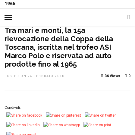
1965
HOME
»
COMUNICATO STAMPA
NOTIZIE, EVENTI E
MANIFESTAZIONI
PRIMO PIANO
Tra mari e monti, la 15a
rievocazione della Coppa della
Toscana, iscritta nel trofeo ASI
Marco Polo e riservata ad auto
prodotte fino al 1965
36 Views
0
POSTED ON 24 FEBBRAIO 2010
Condividi: