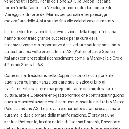
vengono utilizzate. Per la edizione 2010, la Coppa Toscana
tornerà nella fascinosa Versilia, percorrendo i lungomare di
Viareggio e di Forte dei Marmi, per poi salire nei paesaggi
mozzafiato delle Alpi Apuane fino alle celebri cave di marmo.
Le precedenti edizioni della rievocazione della Coppa Toscana
hanno riscontrato grande successo per la cura della
organizzazione e la importanza delle vetture partecipanti, tanto
da risultare più volte premiate dall’ASI (Automotoclub Storico
Italiano) con prestigiosi riconoscimenti come la Manovella d’Oro e
il Premio Speciale ASI.
Come ormai tradizione, nella Coppa Toscana la componente
agonistica ha importanza per dare quel pizzico di brio ai
trasferimenti ma non è mai preponderante sul mix di natura,
cultura, arte e … piacere enogastronomico che contraddistinguono
questa manifestazione che è comunque inserita nel Trofeo Marco
Polo calendario ASI. Le prove a cronometro saranno scaglionate
durante le due giornate della manifestazione. E’ prevista una
sosta a Pietrsanta, la città natale di Eugenio Barsanti, l’inventore
del motore a scoppio. Proprio in onore di Barsanti, la prova valida