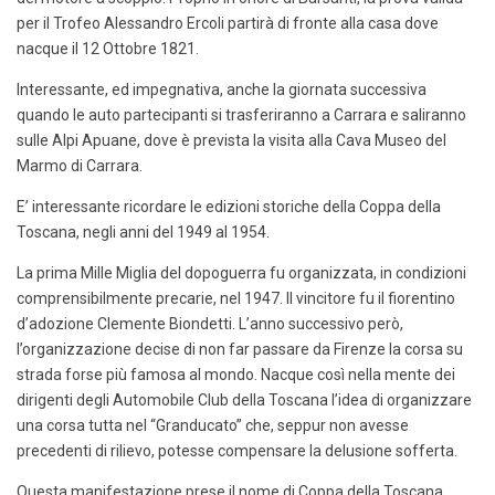
per il Trofeo Alessandro Ercoli partirà di fronte alla casa dove
nacque il 12 Ottobre 1821.
Interessante, ed impegnativa, anche la giornata successiva
quando le auto partecipanti si trasferiranno a Carrara e saliranno
sulle Alpi Apuane, dove è prevista la visita alla Cava Museo del
Marmo di Carrara.
E’ interessante ricordare le edizioni storiche della Coppa della
Toscana, negli anni del 1949 al 1954.
La prima Mille Miglia del dopoguerra fu organizzata, in condizioni
comprensibilmente precarie, nel 1947. Il vincitore fu il fiorentino
d’adozione Clemente Biondetti. L’anno successivo però,
l’organizzazione decise di non far passare da Firenze la corsa su
strada forse più famosa al mondo. Nacque così nella mente dei
dirigenti degli Automobile Club della Toscana l’idea di organizzare
una corsa tutta nel “Granducato” che, seppur non avesse
precedenti di rilievo, potesse compensare la delusione sofferta.
Questa manifestazione prese il nome di Coppa della Toscana.