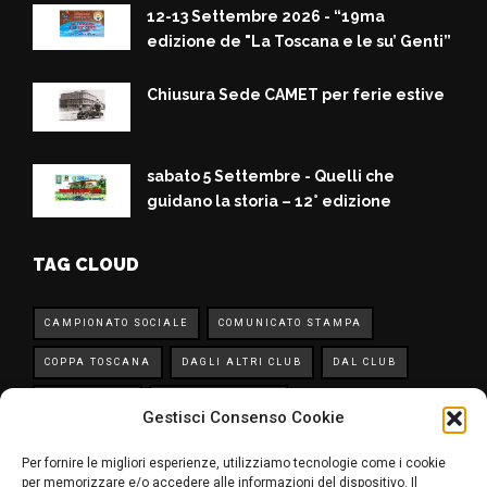
12-13 Settembre 2026 - “19ma
edizione de "La Toscana e le su’ Genti”
Chiusura Sede CAMET per ferie estive
sabato 5 Settembre - Quelli che
guidano la storia – 12° edizione
TAG CLOUD
CAMPIONATO SOCIALE
COMUNICATO STAMPA
COPPA TOSCANA
DAGLI ALTRI CLUB
DAL CLUB
IN EVIDENZA
MANIFESTAZIONI
Gestisci Consenso Cookie
NOTIZIE, EVENTI E MANIFESTAZIONI
NOTIZIE ASI
Per fornire le migliori esperienze, utilizziamo tecnologie come i cookie
PRIMO PIANO
SOLIDARIETÀ
TOP NEWS
per memorizzare e/o accedere alle informazioni del dispositivo. Il