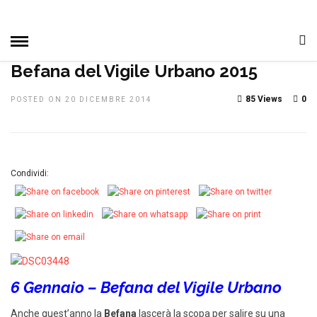
HOME
»
IN EVIDENZA
MANIFESTAZIONI
NOTIZIE, EVENTI
E MANIFESTAZIONI
PRIMO PIANO
Befana del Vigile Urbano 2015
85 Views
0
POSTED ON 20 DICEMBRE 2014
Condividi:
6 Gennaio – Befana del Vigile Urbano
Anche quest’anno la
Befana
lascerà la scopa per salire su una