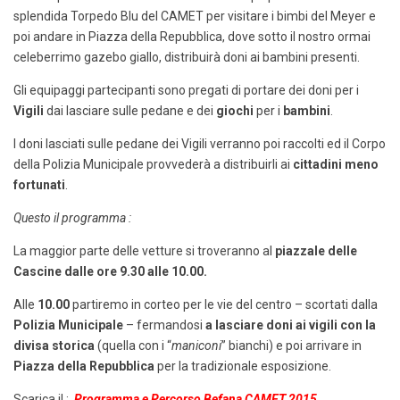
splendida Torpedo Blu del CAMET per visitare i bimbi del Meyer e
poi andare in Piazza della Repubblica, dove sotto il nostro ormai
celeberrimo gazebo giallo, distribuirà doni ai bambini presenti.
Gli equipaggi partecipanti sono pregati di portare dei doni per i
Vigili
dai lasciare sulle pedane e dei
giochi
per i
bambini
.
I doni lasciati sulle pedane dei Vigili verranno poi raccolti ed il Corpo
della Polizia Municipale provvederà a distribuirli ai
cittadini meno
fortunati
.
Questo il programma :
La maggior parte delle vetture si troveranno al
piazzale delle
Cascine dalle ore 9.30 alle 10.00.
Alle
10.00
partiremo in corteo per le vie del centro – scortati dalla
Polizia Municipale
– fermandosi
a lasciare doni ai vigili con la
divisa storica
(quella con i “
maniconi
” bianchi) e poi arrivare in
Piazza della Repubblica
per la tradizionale esposizione.
Scarica il :
Programma e Percorso Befana CAMET 2015