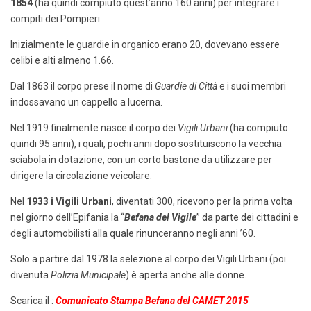
1854
(ha quindi compiuto quest’anno 160 anni) per integrare i
compiti dei Pompieri.
Inizialmente le guardie in organico erano 20, dovevano essere
celibi e alti almeno 1.66.
Dal 1863 il corpo prese il nome di
Guardie di Città
e i suoi membri
indossavano un cappello a lucerna.
Nel 1919 finalmente nasce il corpo dei
Vigili Urbani
(ha compiuto
quindi 95 anni), i quali, pochi anni dopo sostituiscono la vecchia
sciabola in dotazione, con un corto bastone da utilizzare per
dirigere la circolazione veicolare.
Nel
1933 i Vigili Urbani
, diventati 300, ricevono per la prima volta
nel giorno dell’Epifania la “
Befana del Vigile
” da parte dei cittadini e
degli automobilisti alla quale rinunceranno negli anni ’60.
Solo a partire dal 1978 la selezione al corpo dei Vigili Urbani (poi
divenuta
Polizia Municipale
) è aperta anche alle donne.
Scarica il :
Comunicato Stampa Befana del CAMET 2015